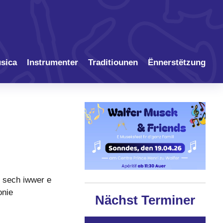
sica
Instrumenter
Traditiounen
Ënnerstëtzung
n sech iwwer e
onie
Nächst Terminer