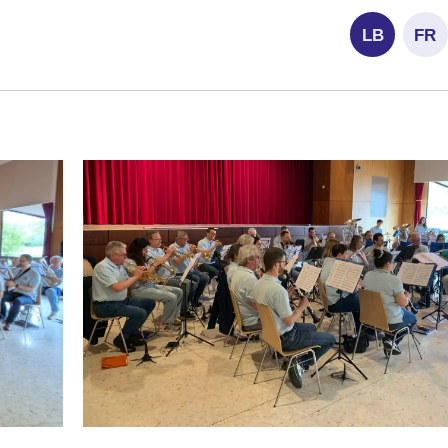
LB
FR