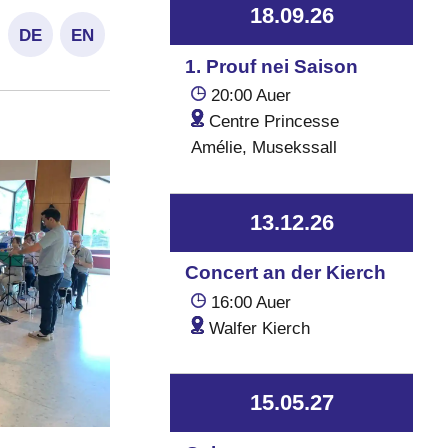
18.09.26
DE
EN
1. Prouf nei Saison
20:00 Auer
Centre Princesse
Amélie, Musekssall
13.12.26
Concert an der Kierch
16:00 Auer
Walfer Kierch
15.05.27