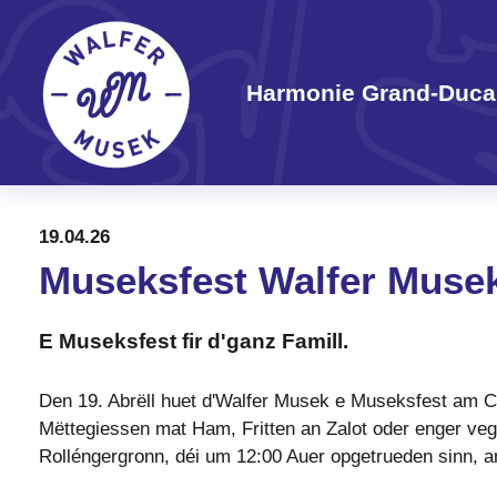
Harmonie Grand-Ducal
19.04.26
Museksfest Walfer Musek
E Museksfest fir d'ganz Famill.
Den 19. Abrëll huet d'Walfer Musek e Museksfest am Ce
Mëttegiessen mat Ham, Fritten an Zalot oder enger vege
Rolléngergronn, déi um 12:00 Auer opgetrueden sinn, a