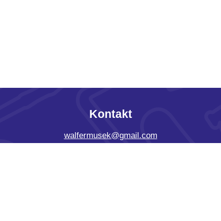
Kontakt
walfermusek@gmail.com
Adress
B.P. 12, L-7201 Walferdange, Luxembourg
Prouwen