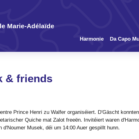
e Marie-Adélaïde
Harmonie
Da Capo Mu
 & friends
ntre Prince Henri zu Walfer organiséiert. D'Gäscht konnte
tarischer Quiche mat Zalot freeën. Invitéiert waren d'Harm
n d'Noumer Musek, déi um 14:00 Auer gespillt hunn.